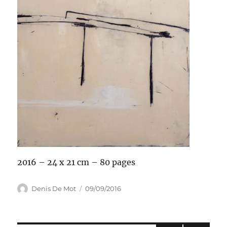
2016 – 24 x 21 cm – 80 pages
Auteur
Publié
Denis De Mot
09/09/2016
le