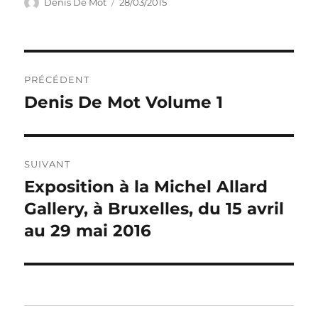
Auteur
Publié
Denis De Mot
28/03/2015
le
Navigation
PRÉCÉDENT
de
Denis De Mot Volume 1
Publication
précédente :
l’article
SUIVANT
Exposition à la Michel Allard
Publication
suivante :
Gallery, à Bruxelles, du 15 avril
au 29 mai 2016