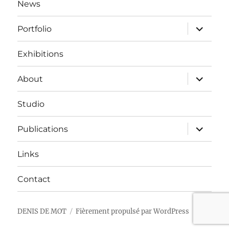
News
ouvrir
Portfolio
le
sous-
menu
Exhibitions
ouvrir
About
le
sous-
menu
Studio
ouvrir
Publications
le
sous-
menu
Links
Contact
DENIS DE MOT
Fièrement propulsé par WordPress